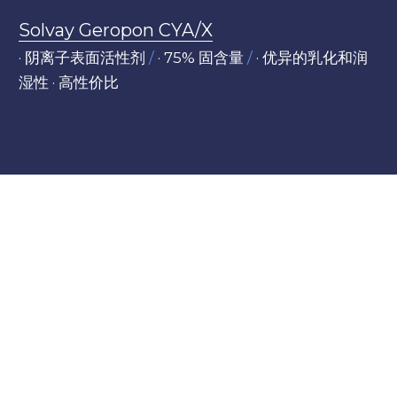
Solvay Geropon CYA/X
· 阴离子表面活性剂
/
 · 75% 固含量 
/
 · 优异的乳化和润
湿性 · 高性价比