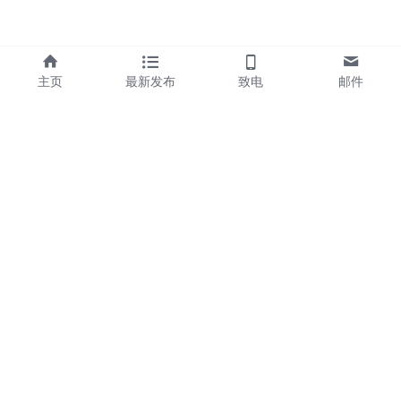
主页
最新发布
致电
邮件
关于我们
Rightchem介绍
加入R
ightchem