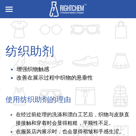
主页
走进企业
纺织助剂
业务与产品
招贤纳士
离型与底涂
增强织物触感
胶粘剂
改善在展示过程中织物的悬垂性
搜索
硅橡胶
压敏胶
简体中文
使用纺织助剂的理由
有机硅凝胶及液体硅胶
电子粘接与密封
简体中文
联系我们
在经过前处理的洗涤和漂白工艺后，织物与皮肤直
食品/纺织/工业/医疗用助剂
English
接接触和穿着时会显得粗糙，平顺性不足。
在服装店内展示时，也会显得褶皱和手感生涩。
白炭黑
杀菌防腐和罐内保护剂