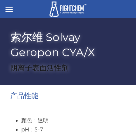
主页
索尔维 Solvay 
走进企业
Geropon CYA/X
业务与产品
招贤纳士
离型与底涂
阴离子表面活性剂
胶粘剂
搜索
硅橡胶
压敏胶
简体中文
产品性能
有机硅凝胶及液体硅胶
电子粘接与密封
简体中文
联系我们
食品/纺织/工业/医疗用助剂
颜色：透明
English
pH：5-7
白炭黑
杀菌防腐和罐内保护剂