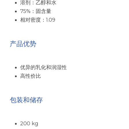
溶剂：乙醇和水
粉末涂料树脂
增稠剂和分散剂
75%：固含量
相对密度：1.09
硅油
纺织助剂
有机硅定制
消泡剂
产品优势
最新发布
光稳定剂和抗氧化剂
优异的乳化和润湿性
高性价比
包装和储存
200 kg