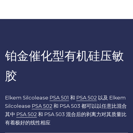
粉末涂料树脂
增稠剂和分散剂
硅油
纺织助剂
有机硅定制
消泡剂
铂金催化型
有机硅压敏
最新发布
光稳定剂和抗氧化剂
胶
Elkem Silcolease 
PSA 501
 和 
PSA 502
 以及 Elkem 
Silcolease 
PSA 502
 和 PSA 503 都可以以任意比混合
其中 
PSA 502
 和 PSA 503 混合后的剥离力对其质量比
有着极好的线性相应