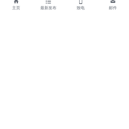
主页
最新发布
致电
邮件
关于我们
Rightchem介绍
加入R
ightchem
更多资源
联系我们
最新发布
+86 (21) 64722578
获取样品
service@rightchem.co