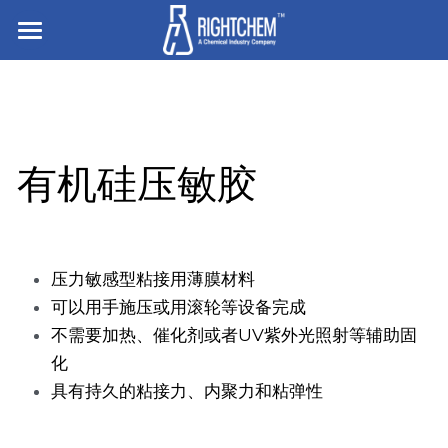
主页
走进企业
业务与产品
有机硅压敏胶
招贤纳士
离型与底涂
胶粘剂
搜索
压力敏感型粘接用薄膜材料
硅橡胶
压敏胶
简体中文
可以用手施压或用滚轮等设备完成
不需要加热、催化剂或者UV紫外光照射等辅助固
有机硅凝胶及液体硅胶
电子粘接与密封
简体中文
化
联系我们
具有持久的粘接力、内聚力和粘弹性
食品/纺织/工业/医疗用助剂
English
白炭黑
杀菌防腐和罐内保护剂