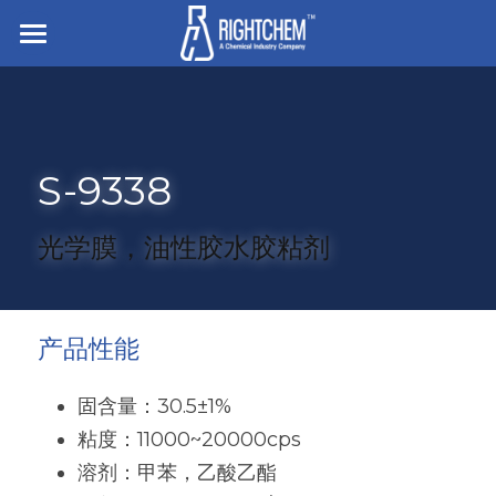
主页
走进企业
S-9338
业务与产品
招贤纳士
离型与底涂
光学膜，油性胶水胶粘剂
胶粘剂
搜索
硅橡胶
压敏胶
简体中文
产品性能
有机硅凝胶及液体硅胶
电子粘接与密封
简体中文
联系我们
固含量：30.5±1%
食品/纺织/工业/医疗用助剂
粘度：11000~20000cps
English
溶剂：甲苯，乙酸乙酯
白炭黑
杀菌防腐和罐内保护剂