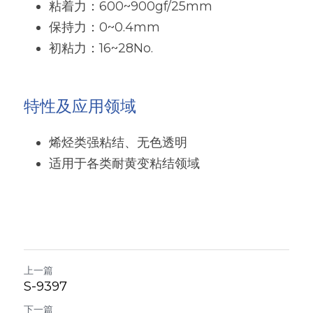
粘着力：600~900gf/25mm
粉末涂料树脂
增稠剂和分散剂
保持力：0~0.4mm
初粘力：16~28No.
硅油
纺织助剂
有机硅定制
消泡剂
特性及应用领域
最新发布
光稳定剂和抗氧化剂
烯烃类强粘结、无色透明
适用于各类耐黄变粘结领域
上一篇
S-9397
下一篇