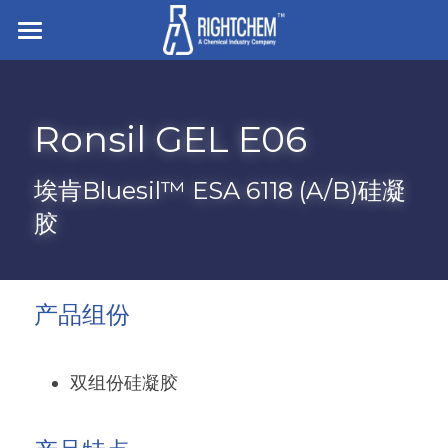
主页
走进企业
Ronsil GEL E06
业务与产品
埃肯Bluesil™ ESA 6118 (A/B)硅凝
招贤纳士
离型与底涂
胶
胶粘剂
搜索
硅橡胶
压敏胶
简体中文
产品组份
有机硅凝胶及液体硅胶
电子粘接与密封
简体中文
联系我们
双组份硅凝胶
食品/纺织/工业/医疗用助剂
English
白炭黑
杀菌防腐和罐内保护剂