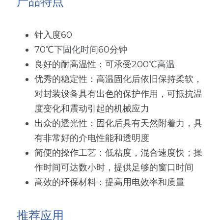
产品特点
粉末涂料树脂
增稠剂和分散剂
针入度60
硅油
纺织助剂
70
℃下固化时间
60分钟
有机硅定制
消泡剂
良好的耐高温性：可承受200
℃高温
优秀的稳定性：高温固化后依旧保持柔软，
最新发布
光稳定剂和抗氧化剂
对封装设备具有出色的保护作用，可抵抗温
度变化和震动引起的机械应力
出众的透光性：固化后具有天然附着力，具
有非常好的介电性能和透明度
简便的操作工艺：低粘度，混合速度快；操
作时间可达数小时，提供足够的窗口时间
高效的环保材料：提高用电效率和质量
推荐应用