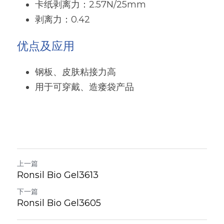
卡纸剥离力：2.57N/25mm
粉末涂料树脂
增稠剂和分散剂
剥离力：0.42
硅油
纺织助剂
优点及应用
有机硅定制
消泡剂
钢板、皮肤粘接力高
用于可穿戴、造瘘袋产品
最新发布
光稳定剂和抗氧化剂
上一篇
Ronsil Bio Gel3613
下一篇
Ronsil Bio Gel3605