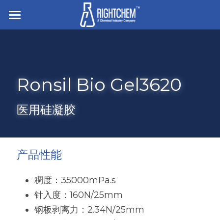
主页
走进企业
Ronsil Bio Gel3620
业务与产品
招贤纳士
离型与底涂
医用硅凝胶
胶粘剂
搜索
硅橡胶
压敏胶
简体中文
产品性能
有机硅凝胶及液体硅胶
电子粘接与密封
简体中文
联系我们
稠度：35000mPa.s
食品/纺织/工业/医疗用助剂
针入度：160N/25mm
English
钢板剥离力：2.34N/25mm
白炭黑
杀菌防腐和罐内保护剂