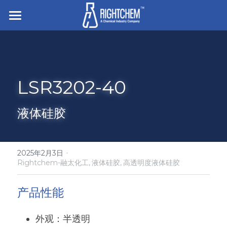
主页
走进企业
LSR3202-40
业务与产品
招贤纳士
离型与底涂
液体硅胶
胶粘剂
搜索
硅橡胶
压敏胶
·
2025年2月3日
简体中文
Rightchem-融太化工,
液体硅胶,
高透明度液体硅胶
有机硅凝胶及液体硅胶
电子粘接与密封
简体中文
联系我们
产品性能
食品/纺织/工业/医疗用助剂
English
外观：半透明
白炭黑
杀菌防腐和罐内保护剂