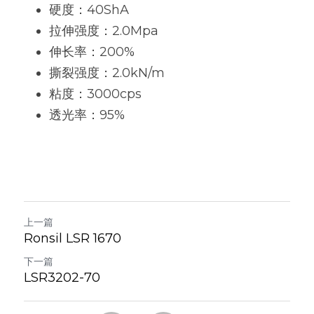
硬度：40ShA
粉末涂料树脂
增稠剂和分散剂
拉伸强度：2.0Mpa
伸长率：200%
硅油
纺织助剂
撕裂强度：2.0kN/m
有机硅定制
消泡剂
粘度：3000cps
透光率：95%
最新发布
光稳定剂和抗氧化剂
上一篇
Ronsil LSR 1670
下一篇
LSR3202-70