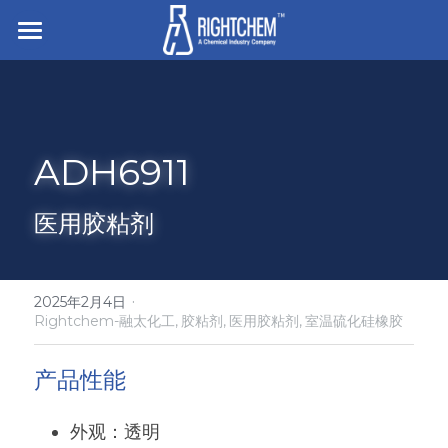
主页
走进企业
ADH6911
业务与产品
招贤纳士
离型与底涂
医用胶粘剂
胶粘剂
搜索
硅橡胶
压敏胶
·
2025年2月4日
简体中文
Rightchem-融太化工,
胶粘剂,
医用胶粘剂,
室温硫化硅橡胶
有机硅凝胶及液体硅胶
电子粘接与密封
简体中文
联系我们
产品性能
食品/纺织/工业/医疗用助剂
English
外观：透明
白炭黑
杀菌防腐和罐内保护剂