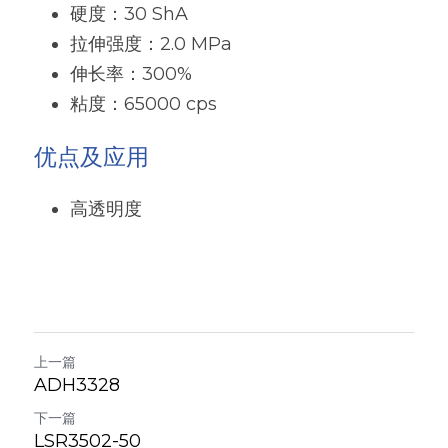
硬度：30 ShA
粉末涂料树脂
增稠剂和分散剂
拉伸强度：2.0 MPa
伸长率：300%
硅油
纺织助剂
粘度：65000 cps
有机硅定制
消泡剂
优点及应用
最新发布
光稳定剂和抗氧化剂
高透明度
上一篇
ADH3328
下一篇
LSR3502-50