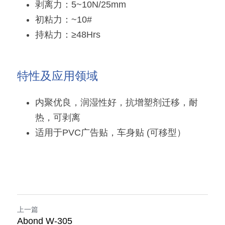
剥离力：5~10N/25mm
粉末涂料树脂
增稠剂和分散剂
初粘力：~10#
持粘力：≥48Hrs
硅油
纺织助剂
有机硅定制
消泡剂
特性及应用领域
最新发布
光稳定剂和抗氧化剂
内聚优良，润湿性好，抗增塑剂迁移，耐
热，可剥离
适用于PVC广告贴，车身贴 (可移型）
上一篇
Abond W-305