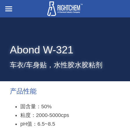
主页
走进企业
Abond W-321
业务与产品
招贤纳士
离型与底涂
车衣/车身贴，水性胶水胶粘剂
胶粘剂
搜索
硅橡胶
压敏胶
简体中文
产品性能
有机硅凝胶及液体硅胶
电子粘接与密封
简体中文
联系我们
固含量：50%
食品/纺织/工业/医疗用助剂
粘度：2000-5000cps
English
pH值：6.5~8.5
白炭黑
杀菌防腐和罐内保护剂